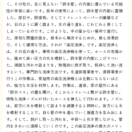
く、その先の、目に見えない「排水管」の内部に潜んでいる可能
性が非常に高いです。長年の使用によって、排水管の内部に蓄積
した、尿石や、排泄物、そしてトイレットペーパーの繊維など
が、石のように硬く固まり、水の通り道を、じわじわと狭くして
しまっているのです。このような、手の届かない場所で進行し
た、深刻な閉塞状態を、根本から解決するための、最も効果的
で、そして確実な方法、それが「高圧洗浄」です。高圧洗浄と
は、その名の通り、専用の高圧洗浄機を使って、ホースの先端か
ら、極めて高い圧力の水を噴射し、排水管の内部にこびりつい
た、頑固な汚れや詰まりを、物理的に剥ぎ取り、粉砕して洗い流
すという、専門的な洗浄方法です。水道修理業者や、清掃業者が
行うこの作業は、家庭用の高圧洗浄機とは比較にならないほど
の、強力な水圧を利用します。作業は、通常、家の屋外にある
「排水マス」の蓋を開け、そこからトイレへと繋がる排水管に、
特殊な洗浄ノズルが付いたホースを挿入して行われます。ノズル
は、前方に水を噴射して詰まりを破壊すると同時に、後方にも水
を噴射することで、自ら管の中を進んでいく推進力を生み出しま
す。そして、剥がし取った汚れを、手前へと引き戻しながら、管
内をきれいに清掃していくのです。この高圧洗浄の最大のメリッ