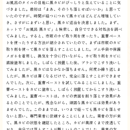
お風呂のタイルの目地に黒カビがびっしりと生えていることに気
づきました。最初は「まあ、そのうち落とせばいいか」と思って
いたのですが、時間が経つにつれて黒カビはどんどん増殖してい
き、さすがにまずいと思い、黒カビ退治を決意しました。まず、
ネットで「お風呂 黒カビ」と検索し、自分でできる対処法を調べ
てみました。すると、市販のカビ取り剤を使ったり、重曹ペース
トを使ったりする方法が紹介されていたので、まずは市販のカビ
取り剤を使って黒カビを落とすことにしました。ゴム手袋や保護
メガネを着用し、換気を十分に行いながら、カビ取り剤をカビに
直接塗布しました。しばらく放置した後、ブラシでこすり洗いし
てみましたが、黒カビはなかなか落ちません。何度か繰り返しま
したが、黒カビは薄くなるだけで、完全に落とすことができませ
んでした。次に、重曹ペーストを試してみることにしました。重
曹ペーストをカビに塗布し、しばらく放置してからこすり洗いし
てみました。重曹ペーストは、カビの表面を削り落とす効果があ
るとのことでしたが、残念ながら、頑固な黒カビには効果があり
ませんでした。このままでは、いつまで経っても黒カビを落とせ
ないと思い、専門業者に依頼することにしました。業者の方が来
て、黒カビの状態を確認したところ、カビが奥深くまで浸透して
おり、自分では落とすことが難しいとのことでした。業者の方