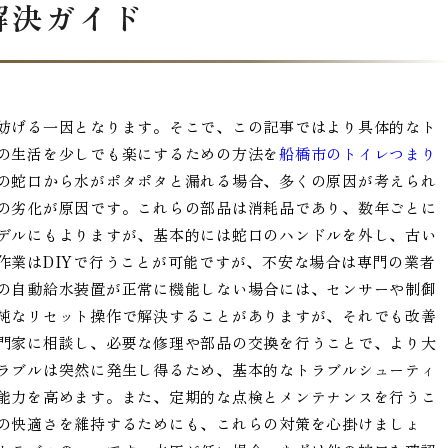
解決ガイド
妨げる一因となります。そこで、この記事ではより具体的なト
の生活を少しでも楽にするための方法を
船橋市のトイレつまり
の蛇口から水がポタポタと漏れる場合、多くの原因が考えられ
の劣化が原因です。これらの部品は消耗品であり、数年ごとに
デルにもよりますが、基本的には蛇口のハンドルを外し、古い
作業はDIYで行うことが可能ですが、不安な場合は専門の業者
の自動給水装置が正常に機能しない場合には、センサーや制御
純なリセット操作で解決することがありますが、それでも改善
門家に相談し、必要な修理や部品の交換を行うことで、より大
ラブルは突然に発生し得るため、基本的なトラブルシューティ
能力を高めます。また、定期的な点検とメンテナンスを行うこ
の快適さを維持するためにも、これらの対策を心掛けましょ