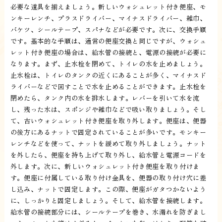
必要な道具を揃えましょう。新しいウォシュレット付き便座、モ
ンキーレンチ、プラスドライバー、マイナスドライバー、雑巾、
バケツ、シールテープ、スパナなどが必要です。次に、交換手順
です。基本的な手順は、通常の便座交換と同じですが、ウォシュ
レット付き便座の場合は、給水管の接続と、電源の接続が必要に
なります。まず、止水栓を閉めて、トイレの水を止めましょう。
止水栓は、トイレのタンクの近くにあることが多く、マイナスド
ライバーなどで回すことで水を止めることができます。止水栓を
閉めたら、タンク内の水を排水します。レバーを引いて水を流
し、残った水は、スポンジや雑巾などで吸い取りましょう。そし
て、古いウォシュレット付き便座を取り外します。便座は、便器
の後方にあるナットで固定されていることが多いです。モンキー
レンチなどを使って、ナットを緩めて取り外しましょう。ナット
を外したら、便座を持ち上げて取り外し、給水管と電源コードを
外します。次に、新しいウォシュレット付き便座を取り付けま
す。便座に付属している取り付け金具を、便器の取り付け穴に差
し込み、ナットで固定します。この際、便座がガタつかないよう
に、しっかりと固定しましょう。そして、給水管を接続します。
給水管の接続部分には、シールテープを巻き、水漏れを防ぎまし