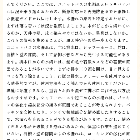
んでください。ここでは、ユニットバスの水漏れというサバイバ
ル状況を乗り越えるための、緊急対応から再発防止までを網羅し
た徹底ガイドをお届けします。水漏れの原因を特定するために、
まずは落ち着いて状況を観察しましょう。水がどこから漏れてい
るのか、天井や壁、床に染みやカビはないか、異臭はしないか。
これらの情報を集めることが、原因特定への第一歩となります。
ユニットバスの水漏れは、主に排水口、シャワーホース、蛇口、
浴槽と壁の隙間、そして給排水管などから発生する可能性があり
ます。排水口からの水漏れは、髪の毛や石鹸カスなどの蓄積が原
因であることが多いです。まずは排水口の蓋を開け、目に見える
ゴミを取り除きましょう。市販の排水口クリーナーを使用するの
も効果的ですが、使用方法をよく読んでから使用してください。
環境に配慮するなら、重曹とお酢を混ぜて排水口に注ぎ込む方法
もおすすめです。シャワーホースや蛇口からの水漏れは、パッキ
ンの劣化や接続部分の緩みが原因であることが考えられます。パ
ッキンを交換したり、レンチで接続部分を締め直したりすること
で、水漏れを止めることができる場合があります。ただし、締め
すぎると部品を破損する恐れがあるため、慎重に作業を進めてく
ださい。浴槽と壁の隙間からの水漏れは、コーキングの劣化が原