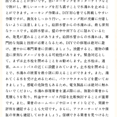
因であることが多いです。古いコーキングをカッターナイフなど
で剥がし、新しいコーキングを打ち直すことで水漏れを止めるこ
とができます。コーキング作業は、DIY初心者でも挑戦しやすい
作業ですが、換気をしっかり行い、コーキング剤が皮膚に付着し
ないように注意しましょう。給排水管からの水漏れは、最も深刻
なケースです。給排水管は、壁の中や床下などに隠れているた
め、発見が遅れることがあります。給排水管からの水漏れは、専
門的な知識と技術が必要となるため、DIYでの修理は絶対に避
け、速やかに専門業者に依頼しましょう。放置すると、建物の構
造に深刻なダメージを与える可能性があります。緊急対応とし
て、まずは止水栓を閉めることをお勧めします。止水栓は、通
常、ユニットバスの近くに設置されています。止水栓を閉めるこ
とで、水漏れの被害を最小限に抑えることができます。また、漏
れてくる水を受け止めるために、バケツやタオルなどを置いてお
きましょう。感電の危険性もあるため、電気製品には絶対に触れ
ないでください。水漏れ修理業者を選ぶ際には、複数の業者から
見積もりを取り、料金やサービス内容を比較検討することが重要
です。また、業者のホームページや口コミサイトなどで、実績や
評判を確認することも大切です。さらに、アフターサービスや保
証の有無も確認しておきましょう。信頼できる業者を見つけるた