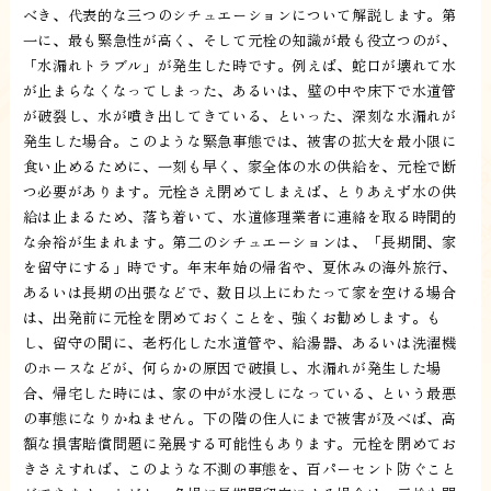
べき、代表的な三つのシチュエーションについて解説します。第
一に、最も緊急性が高く、そして元栓の知識が最も役立つのが、
「水漏れトラブル」が発生した時です。例えば、蛇口が壊れて水
が止まらなくなってしまった、あるいは、壁の中や床下で水道管
が破裂し、水が噴き出してきている、といった、深刻な水漏れが
発生した場合。このような緊急事態では、被害の拡大を最小限に
食い止めるために、一刻も早く、家全体の水の供給を、元栓で断
つ必要があります。元栓さえ閉めてしまえば、とりあえず水の供
給は止まるため、落ち着いて、水道修理業者に連絡を取る時間的
な余裕が生まれます。第二のシチュエーションは、「長期間、家
を留守にする」時です。年末年始の帰省や、夏休みの海外旅行、
あるいは長期の出張などで、数日以上にわたって家を空ける場合
は、出発前に元栓を閉めておくことを、強くお勧めします。も
し、留守の間に、老朽化した水道管や、給湯器、あるいは洗濯機
のホースなどが、何らかの原因で破損し、水漏れが発生した場
合、帰宅した時には、家の中が水浸しになっている、という最悪
の事態になりかねません。下の階の住人にまで被害が及べば、高
額な損害賠償問題に発展する可能性もあります。元栓を閉めてお
きさえすれば、このような不測の事態を、百パーセント防ぐこと