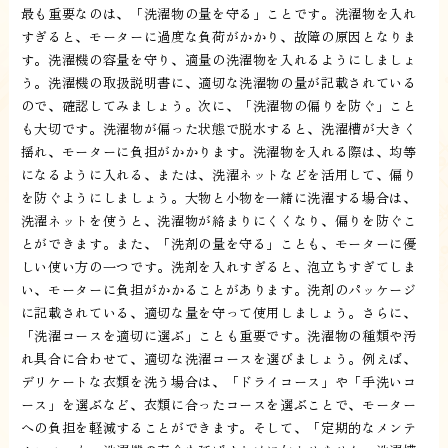
最も重要なのは、「洗濯物の量を守る」ことです。洗濯物を入れ
すぎると、モーターに過度な負荷がかかり、故障の原因となりま
す。洗濯機の容量を守り、適量の洗濯物を入れるようにしましょ
う。洗濯機の取扱説明書に、適切な洗濯物の量が記載されている
ので、確認してみましょう。次に、「洗濯物の偏りを防ぐ」こと
も大切です。洗濯物が偏った状態で脱水すると、洗濯槽が大きく
揺れ、モーターに負担がかかります。洗濯物を入れる際は、均等
になるように入れる、または、洗濯ネットなどを活用して、偏り
を防ぐようにしましょう。大物と小物を一緒に洗濯する場合は、
洗濯ネットを使うと、洗濯物が絡まりにくくなり、偏りを防ぐこ
とができます。また、「洗剤の量を守る」ことも、モーターに優
しい使い方の一つです。洗剤を入れすぎると、泡立ちすぎてしま
い、モーターに負担がかかることがあります。洗剤のパッケージ
に記載されている、適切な量を守って使用しましょう。さらに、
「洗濯コースを適切に選ぶ」ことも重要です。洗濯物の種類や汚
れ具合に合わせて、適切な洗濯コースを選びましょう。例えば、
デリケートな衣類を洗う場合は、「ドライコース」や「手洗いコ
ース」を選ぶなど、衣類に合ったコースを選ぶことで、モーター
への負担を軽減することができます。そして、「定期的なメンテ