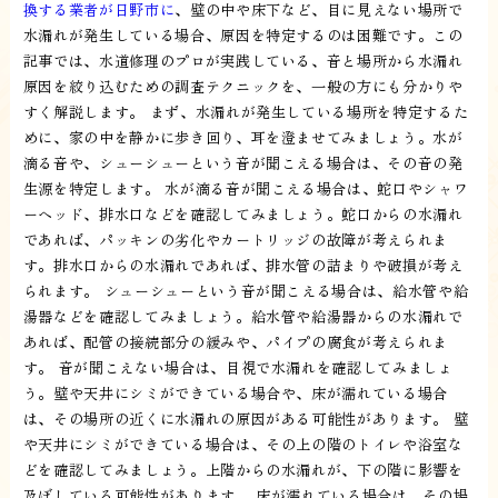
換する業者が日野市に
、壁の中や床下など、目に見えない場所で
水漏れが発生している場合、原因を特定するのは困難です。この
記事では、水道修理のプロが実践している、音と場所から水漏れ
原因を絞り込むための調査テクニックを、一般の方にも分かりや
すく解説します。 まず、水漏れが発生している場所を特定するた
めに、家の中を静かに歩き回り、耳を澄ませてみましょう。水が
滴る音や、シューシューという音が聞こえる場合は、その音の発
生源を特定します。 水が滴る音が聞こえる場合は、蛇口やシャワ
ーヘッド、排水口などを確認してみましょう。蛇口からの水漏れ
であれば、パッキンの劣化やカートリッジの故障が考えられま
す。排水口からの水漏れであれば、排水管の詰まりや破損が考え
られます。 シューシューという音が聞こえる場合は、給水管や給
湯器などを確認してみましょう。給水管や給湯器からの水漏れで
あれば、配管の接続部分の緩みや、パイプの腐食が考えられま
す。 音が聞こえない場合は、目視で水漏れを確認してみましょ
う。壁や天井にシミができている場合や、床が濡れている場合
は、その場所の近くに水漏れの原因がある可能性があります。 壁
や天井にシミができている場合は、その上の階のトイレや浴室な
どを確認してみましょう。上階からの水漏れが、下の階に影響を
及ぼしている可能性があります。 床が濡れている場合は、その場