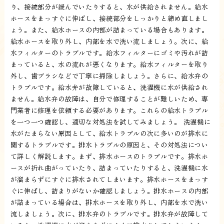
り、接続部分が緩んでいたりすると、水が供給されません。給水
ホースをまっすぐに伸ばし、接続部分をしっかりと締め直しまし
ょう。また、給水ホースの内部が詰まっている場合もあります。
給水ホースを取り外し、内部を水で洗い流しましょう。次に、給
水フィルターのトラブルです。給水フィルターにゴミや汚れが詰
まっていると、水の流れが悪くなります。給水フィルターを取り
外し、歯ブラシなどで丁寧に掃除しましょう。さらに、給水弁の
トラブルです。給水弁が故障していると、洗濯機に水が供給され
ません。給水弁の故障は、自分で修理することが難しいため、専
門業者に修理を依頼する必要があります。これらの給水トラブル
を一つ一つ確認し、適切な対処法を試してみましょう。 洗濯機に
水がたまらない原因として、給水トラブルの次に多いのが排水に
関するトラブルです。排水トラブルの原因と、その対処法につい
て詳しく解説します。まず、排水ホースのトラブルです。排水ホ
ースが折れ曲がっていたり、詰まっていたりすると、洗濯機に水
が溜まらずにすぐに排水されてしまいます。排水ホースをまっす
ぐに伸ばし、詰まりがないか確認しましょう。排水ホースの内部
が詰まっている場合は、排水ホースを取り外し、内部を水で洗い
流しましょう。次に、排水弁のトラブルです。排水弁が故障して