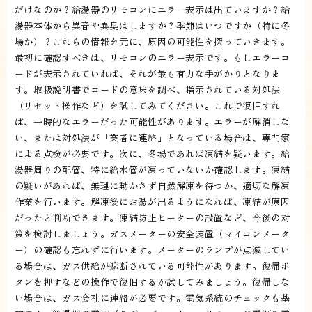
だけなのか？給湯器のリモコンにエラー表示は出ていますか？給
湯器本体から異音や異臭はしますか？季節はいつですか（特に冬
場か）？これらの情報を元に、原因の可能性を探っていきます。
最初に確認すべきは、リモコンのエラー表示です。もしエラーコ
ードが表示されていれば、それが最も有力な手がかりとなりま
す。取扱説明書でコードの意味を調べ、指示されている対処法
（リセット操作など）を試してみてください。これで復旧すれ
ば、一時的なエラーだった可能性があります。エラーが解消しな
い、または対処法が「業者に連絡」となっている場合は、専門家
による点検が必要です。次に、冬場であれば凍結を疑います。給
湯器周りの配管、特に給水管が凍っていないか確認します。凍結
の疑いがあれば、無理に動かさず自然解凍を待つか、適切な解凍
作業を行います。解凍後にお湯が出るようになれば、凍結が原因
だったと判断できます。凍結防止ヒーターの設置など、今後の対
策を検討しましょう。ガスメーターの安全装置（マイコンメータ
ー）の確認も忘れずに行います。メーターのランプが点滅してい
る場合は、ガス供給が遮断されている可能性があります。復帰ボ
タンを押すなどの操作で復旧するか試してみましょう。復帰しな
い場合は、ガス会社に連絡が必要です。電気系統のチェックも基