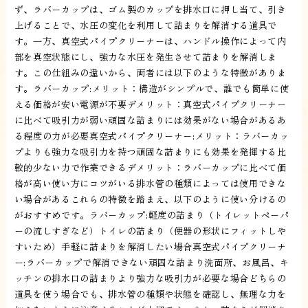
ず、ラバーカップは、ゴム製のカップを排水口に押し当て、引き
上げることで、水圧の変化を利用して詰まりを解消する道具で
す。一方、真空式パイプクリーナーは、ハンドル操作によって内
部を真空状態にし、強力な水圧を発生させて詰まりを解消しま
す。この仕組みの違いから、両者には以下のような特徴がありま
す。ラバーカップ:メリット：構造がシンプルで、誰でも簡単に使
える価格が安い電源が不要デメリット：真空式パイプクリーナー
に比べて吸引力が弱い頑固な詰まりには効果がない場合があるあ
る程度の力が必要真空式パイプクリーナー:メリット：ラバーカッ
プよりも強力な吸引力を持つ頑固な詰まりにも効果を発揮する比
較的少ない力で作業できるデメリット：ラバーカップに比べて価
格が高い使い方にコツがいる排水管の種類によっては使用できな
い場合があるこれらの特徴を踏まえ、以下のように使い分けるの
がおすすめです。ラバーカップ:軽度の詰まり（トイレットペーパ
ーの流しすぎなど）トイレの詰まり（便器の形状にフィットしや
すいため）手軽に詰まりを解消したい場合真空式パイプクリーナ
ー:ラバーカップで解消できない頑固な詰まり洗面所、お風呂、キ
ッチンの排水口の詰まりより強力な吸引力が必要な場合どちらの
道具を使う場合でも、排水管の種類や状態を確認し、無理な力を