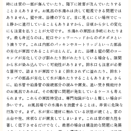
時には家の一部が傷んでいたり、階下に被害が及んでいたりする
ことさえあります。お風呂の水漏れは決して軽視できる問題では
ありません。壁や床、浴槽の下など、目に見えにくい場所でじっ
と静かに進行していることもありますから、日頃から少しの変化
にも注意を払うことが大切です。 水漏れの原因は多岐にわたりま
す。最も身近なのは、蛇口やシャワーヘッドからのポタポタとい
う滴りです。これは内部のパッキンやカートリッジといった部品
の劣化が原因であることがほとんど。また、浴槽と壁の間のコー
キングが劣化してひび割れたり剥がれたりしている場合も、隙間
から水が染み込んでいく可能性があります。排水口も注意が必要
な箇所で、詰まりが原因でうまく排水されずに溢れたり、排水ト
ラップの部品が劣化して水が漏れたりすることもあります。さら
に、給水管や給湯管の接続部分の緩みや腐食、追い焚き機能付き
のお風呂であれば、その配管に問題が発生しているケースも考え
られます。これらの原因特定は、専門知識がないと難しい場合が
多いです。 お風呂場での水漏れを放置することは、非常に危険な
行為です。まず、水が常に建材に触れている状態が続くと、家の
土台や柱、床板などが腐食してしまいます。これは家の耐久性を
著しく低下させるだけでなく、最悪の場合は構造的な問題に発展