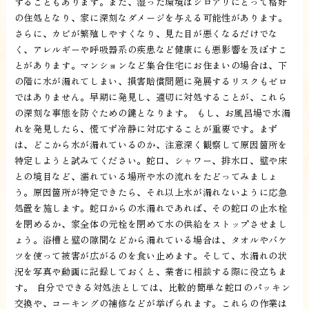
することもあります。また、湿った環境はシロアリにとって格好
の住処となり、家に深刻なダメージを与える可能性があります。
さらに、カビが繁殖しやすくなり、見た目が悪くなるだけでな
く、アレルギーや呼吸器系の疾患など健康にも悪影響を及ぼすこ
とがあります。マンションなど集合住宅にお住まいの場合は、下
の階に水が漏れてしまい、損害賠償問題に発展するリスクもゼロ
ではありません。早期に発見し、適切に対処することが、これら
の深刻な事態を防ぐための鍵となります。 もし、お風呂場で水漏
れを発見したら、慌てず冷静に対応することが重要です。まず
は、どこから水が漏れているのか、注意深く観察して原因箇所を
特定しようと試みてください。蛇口、シャワー、排水口、壁や床
との境目など、濡れている場所や水の流れをたどってみましょ
う。原因箇所が特定できたら、それ以上水が漏れないように応急
処置を施します。蛇口からの水漏れであれば、その蛇口の止水栓
を閉めるか、家全体の元栓を閉めて水の供給をストップさせまし
ょう。浴槽と壁の隙間などから漏れている場合は、タオルやバケ
ツを使って被害が広がるのを食い止めます。そして、水漏れの状
況を写真や動画に記録しておくと、業者に相談する際に役立ちま
す。 自分でできる対処法としては、比較的簡単な蛇口のパッキン
交換や、コーキングの補修などが挙げられます。これらの作業は