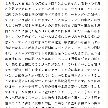
もあるため日頃からの点検と予防が欠かせません。階下への水漏
れを防ぐためにチェックすべきポイントの一つ目はコーキングの
状態であり浴槽と壁の隙間やドア枠周りのコーキング材が剥がれ
ていたりひび割れていたりするとそこからシャワーの水などが侵
入して床下に溜まり防水パンの許容量を超えて階下へ漏れ出す原
因となるため劣化を見つけたら早めに打ち直しを行う必要があり
ます。二つ目のポイントは排水口の流れ具合であり排水の流れが
悪くなっていると排水管内で水が逆流し接続部分から漏れ出す圧
力がかかることがあるため定期的にパイプクリーナーなどで掃除
を行いスムーズに排水される状態を保つことが大切です。三つ目
は点検口の中の確認でありユニットバスには通常エプロン内部や
天井裏などを確認できる点検口が設けられていますがここを開け
て懐中電灯で照らし床下のコンクリート部分に水溜まりができて
いないか配管から水が滲んでいないかなどを時々チェックするこ
とで目に見えない場所での水漏れを早期発見できます。四つ目は
蛇口やシャワーを使用した時の異音や水圧の変化に注意すること
でありもし水を出した時に壁の中で「シュー」という音がしたり
急に水圧が弱くなったりした場合は給水管から漏水している可能
性があるため直ちに使用を中止して業者に調査を依頼する必要が