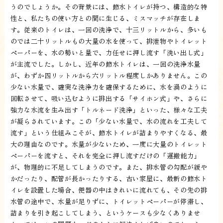
うのでしょうか。その背景には、節水トイレが持つ、構造的な特
性と、私たちの使い方との間に生じる、ミスマッチが存在しま
す。従来のトイレは、一回の洗浄で、十三リットルから、多いも
のでは二十リットルもの大量の水を使って、排泄物やトイレット
ペーパーを、水の勢いと量で、力任せに押し流す「洗い出し式」
が主流でした。しかし、近年の節水トイレは、一回の洗浄水量
が、わずか四リットルから六リットル程度しかありません。この
少ない水量で、確実な洗浄力を確保するために、水を渦のように
回転させて、吸い込むように排出する「サイホン式」や、さらに
強力な水流を生み出す「トルネード洗浄」といった、様々な工夫
が凝らされています。この「少ない水量で、水の流れを工夫して
流す」という仕組みこそが、節水トイレが詰まりやすくなる、最
大の理由なのです。水量が少ないため、一度に大量のトイレット
ペーパーを流すと、それを完全に押し流すだけの「運搬能力」
が、物理的に不足してしまうのです。また、排水管の勾配が緩や
かだったり、配管が長かったりする、古い家屋に、最新の節水ト
イレを設置した場合、便器の中はきれいに流れても、その先の排
水管の途中で、水量が足りずに、トイレットペーパーが停滞し、
詰まりを引き起こしてしまう、というケースも少なくありませ