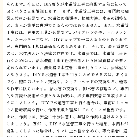
られます。今回は、DIY好きが水道管工事に挑戦する前に知って
おくべきことを解説します。 まず、水道管工事には、専門的な知
識と技術が必要です。水道管の種類や、接続方法、水圧の調整な
ど、素人が簡単に理解できるものではありません。 また、水道管
工事には、専用の工具が必要です。パイプレンチや、トルクレン
チ、シールテープなど、DIYショップで手に入るものもあります
が、専門的な工具は高価なものもあります。 そして、最も重要な
のは、水道法という法律の存在です。水道法では、水道管工事を
行うためには、給水装置工事主任技術者という国家資格が必要と
定められています。無資格で水道管工事を行うことは、法律違反
となります。 DIYで水道管工事を行うことができるのは、あくま
でも、蛇口のパッキン交換や、シャワーヘッドの交換など、軽微
な作業に限られます。 給水管の交換や、排水管の修理など、専門
的な知識や技術が必要となる作業は、必ず専門業者に依頼するよ
うにしましょう。 DIYで水道管工事を行う場合は、事前にしっか
りと情報収集を行い、作業手順を理解しておくことが重要です。
また、作業中は、安全に十分注意し、無理な作業は避けるように
しましょう。 万が一、DIYで水道管工事を行った結果、水漏れが
発生してしまった場合は、すぐに止水栓を閉めて、専門業者に連