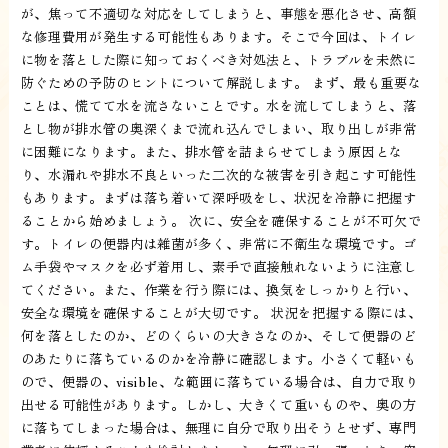
が、焦って不適切な対応をしてしまうと、事態を悪化させ、高額
な修理費用が発生する可能性もあります。そこで今回は、トイレ
に物を落とした際に知っておくべき対処法と、トラブルを未然に
防ぐための予防のヒントについて解説します。 まず、最も重要な
ことは、慌てて水を流さないことです。水を流してしまうと、落
とし物が排水管の奥深くまで流れ込んでしまい、取り出しが非常
に困難になります。また、排水管を詰まらせてしまう原因とな
り、水漏れや排水不良といった二次的な被害を引き起こす可能性
もあります。まずは落ち着いて深呼吸をし、状況を冷静に把握す
ることから始めましょう。 次に、安全を確保することが不可欠で
す。トイレの便器内は雑菌が多く、非常に不衛生な環境です。ゴ
ム手袋やマスクを必ず着用し、素手で直接触れないように注意し
てください。また、作業を行う際には、換気をしっかりと行い、
安全な環境を確保することが大切です。 状況を把握する際には、
何を落としたのか、どのくらいの大きさなのか、そして便器のど
のあたりに落ちているのかを冷静に確認します。小さくて軽いも
ので、便器の、visible、な範囲に落ちている場合は、自力で取り
出せる可能性があります。しかし、大きくて重いものや、奥の方
に落ちてしまった場合は、無理に自分で取り出そうとせず、専門