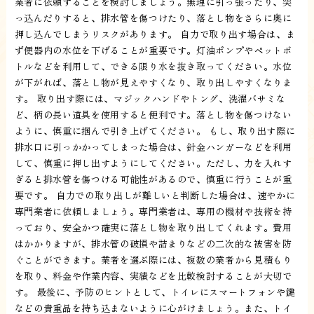
業者に依頼することを検討しましょう。無理に引っ張ったり、突
っ込んだりすると、排水管を傷つけたり、落とし物をさらに奥に
押し込んでしまうリスクがあります。 自力で取り出す場合は、ま
ず便器内の水位を下げることが重要です。灯油ポンプやペットボ
トルなどを利用して、できる限り水を抜き取ってください。水位
が下がれば、落とし物が見えやすくなり、取り出しやすくなりま
す。 取り出す際には、マジックハンドやトング、洗濯バサミな
ど、柄の長い道具を使用すると便利です。落とし物を傷つけない
ように、慎重に掴んで引き上げてください。 もし、取り出す際に
排水口に引っかかってしまった場合は、針金ハンガーなどを利用
して、慎重に押し出すようにしてください。ただし、力を入れす
ぎると排水管を傷つける可能性があるので、慎重に行うことが重
要です。 自力での取り出しが難しいと判断した場合は、速やかに
専門業者に依頼しましょう。専門業者は、専用の機材や技術を持
っており、安全かつ確実に落とし物を取り出してくれます。費用
はかかりますが、排水管の破損や詰まりなどの二次的な被害を防
ぐことができます。業者を選ぶ際には、複数の業者から見積もり
を取り、料金や作業内容、実績などを比較検討することが大切で
す。 最後に、予防のヒントとして、トイレにスマートフォンや鍵
などの貴重品を持ち込まないように心がけましょう。また、トイ