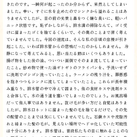
きたのです。一瞬何が起こったのか分からず、呆然としてしまい
ました。幸い、すぐに水を止めたのでシンクから溢れることはあ
りませんでしたが、目の前の光景と鼻をつく嫌な臭いに、軽いパ
ニック状態です。恥ずかしながら、排水溝の掃除なんて、ゴミ受
けに溜まったゴミを捨てるくらいで、その奥のことまで深く考え
ていませんでした。今回の逆流は、そんな私の日頃の怠慢が引き
起こした、いわば排水管からの悲鳴だったのかもしれません。 冷
静になって考えてみると、思い当たる節はいくつもありました。
揚げ物をした後の油、ついつい面倒でそのまま流してしまってい
たこと。炒め物で使った油ギトギトのフライパンを、予洗いせず
に洗剤でゴシゴシ洗っていたこと。ラーメンの残り汁を、罪悪感
を抱きつつもシンクに流してしまっていたこと。これらが長年積
み重なり、排水管の中で冷えて固まり、他の食材カスや洗剤カス
と合体して、水の通り道を塞いでしまったのでしょう。お風呂場
だって他人事ではありません。抜け毛が多い方だと自覚はありま
したが、排水口ネットに溜まった髪の毛を捨てるだけで、その先
の配管のことまでは気にしていませんでした。石鹸カスや皮脂汚
れと絡まった髪の毛が、見えない場所でヘドロ化していた可能性
は十分にあります。 排水管は、普段私たちの目に触れることのな