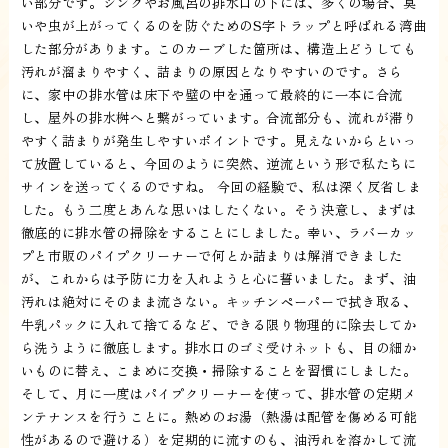
い部分です。シンクやお風呂の排水口の下には、多くの場合、臭
いや虫が上がってくるのを防ぐためのS字トラップと呼ばれる湾曲
した部分があります。このカーブした箇所は、構造上どうしても
汚れが溜まりやすく、詰まりの原因となりやすいのです。さら
に、家中の排水管は床下や壁の中を通って最終的に一本に合流
し、屋外の排水桝へと繋がっています。合流部分も、流れが滞り
やすく詰まりが発生しやすいポイントです。見えないからといっ
て放置していると、今回のように突然、逆流という形で私たちに
サインを送ってくるのですね。 今回の経験で、私は深く反省しま
した。もう二度とあんな思いはしたくない。そう決意し、まずは
徹底的に排水管の掃除をすることにしました。幸い、ラバーカッ
プと市販のパイプクリーナーで何とか詰まりは解消できました
が、これからは予防に力を入れようと心に誓いました。まず、油
汚れは絶対にそのまま流さない。キッチンペーパーで拭き取る、
牛乳パックに入れて捨てるなど、できる限り物理的に除去してか
ら洗うように徹底します。排水口のゴミ受けネットも、目の細か
いものに替え、こまめに交換・掃除することを習慣にしました。
そして、月に一度はパイプクリーナーを使って、排水管の定期メ
ンテナンスを行うことに。熱めのお湯（熱湯は配管を傷める可能
性があるので避ける）を定期的に流すのも、油汚れを溶かして流