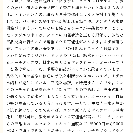
チョロチョロと流れ続けていたりするトラブルに直面すると、多
くの方が「何とか自分で直して費用を抑えたい」と考えるもので
す。トイレタンクの水漏れを自分で修理しようと検討する場面と
しては、パッキンの経年劣化が疑われる場合や、タンク内の水位
調節がうまくいっていないと感じるケースが一般的です。こうし
たトラブルの多くは、タンクの内部構造を正しく理解し、適切な
部品交換を行うことで解消できる可能性があります。まずは落ち
着いてタンクの重い蓋を開け、中の仕組みをじっくり観察するこ
とから始めてください。タンクの中には、給水をコントロールす
るボールタップや、排水の弁となるゴムフロート、オーバーフロ
ーを防ぐ管といった、重要な部品がいくつか配置されています。
具体的に何を基準に修理の手順を判断すべきかといえば、まずは
水漏れが発生している「正確な場所」を特定することです。タン
クの上部から水が溢れそうになっているのであれば、浮玉の動き
が悪くなって給水が止まらなくなっているか、ボールタップ自体
の弁が故障していると考えられます。一方で、便器内へ水が静か
に流れ続けているのであれば、タンク底にあるゴムフロートが劣
化して形が崩れ、隙間ができている可能性が高いでしょう。これ
らの部品はホームセンターやネット通販などで2000円から5000
円程度で購入できることが多く、モンキーレンチやプラスドライ