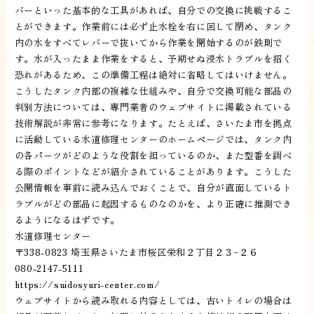
バーといった基本的な工具があれば、自分での交換に挑戦するこ
とができます。作業前には必ず止水栓を右に回して閉め、タンク
内の水をすべてレバーで抜いてから作業を開始するのが鉄則で
す。水が入ったまま作業をすると、予期せぬ浸水トラブルを招く
恐れがあるため、この準備工程は絶対に省略してはいけません。
こうしたタンク内部の複雑な仕組みや、自分で交換可能な部品の
判別方法については、専門業者のウェブサイトに掲載されている
技術解説が非常に参考になります。たとえば、さいたま市を拠点
に活動している水道修理センターのホームページでは、タンク内
の各パーツがどのような役割を担っているのか、また型番を調べ
る際のポイントなどが紹介されていることがあります。こうした
公開情報を事前に読み込んでおくことで、自分が直面しているト
ラブルがどの部品に起因するものなのかを、より正確に推測でき
るようになるはずです。
水道修理センター
〒338-0823 埼玉県さいたま市桜区栄和２丁目２３−２６
080-2147-5111
https://suidosyuri-center.com/
ウェブサイトから読み取れる内容としては、古いトイレの場合は